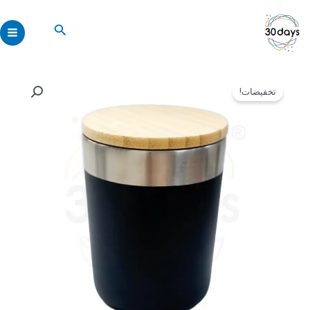
خطي
لى
البحث
لمحتوى
السعر
السعر
كمية
الأصلي
الحالي
تخفيضات!
Black
هو:
هو:
Jar
40,00 ر.س.
30,00 ر.س.